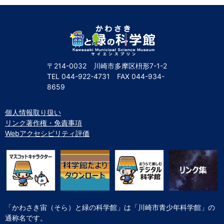
自然体験
天文体験
フロア案内
屋外展示 D51形蒸気機関車
利用案内
開館時間・プラネタリウム投影時間・観覧料
カフェ・ショップ
アクセス・駐車場
科学館資料の特別利用料
団体利用予約
学校団体
幼稚園・保育園団体
一般団体
かわさき星空ウォッチング
出前科学実験教室
プラネタリウム一般団体貸切利用「星空自由空間」
科学館概要
〒214-0032 川崎市多摩区枡形7-1-2
TEL
044-922-4731
FAX
044-934-
基本理念
沿革
計画・年報・評価・議事録
8659
青少年科学館運営基本計画
年報
事業評価
議事録
研究資料
個人情報取り扱い
リンク著作権・免責事項
研究の紹介
川崎市自然環境調査報告
図録
紀要
年報
出版物
生田緑地の植物
お問い合わせ
Webアクセシビリティ評価
よくある質問
日本語
English
「かわさき宙（そら）と緑の科学館」は「川崎市青少年科学館」の
通称名です。