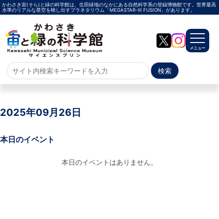
かわさき宙(そら)と緑の科学館は、生田緑地のなかにある自然科学系の登録博物館です。世界最高
水準のリアルな星空を映し出すプラネタリウム「MEGASTAR-Ⅲ FUSION」があります。
メニュー
ホーム
よくある質問
2025年09月26日
サイトマップ
本日のイベント
プラネタリウム
本日のイベントはありません。
メガスターご紹介
投影メニュー
投影時間・料金
プラネタリウム解説員
イベント
当日参加
事前申込
その他
施設案内