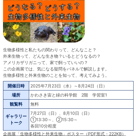
生物多様性と私たちの関わりって、どんなこと？
外来生物って、どんな生き物？いるとどうなるの？
アメリカザリガニって、家で飼っていいの？
この企画展では、気になる疑問をパネルで解説します。
生物多様性と外来生物のことを知って、考えてみよう。
開催日時
2025年7月23日（水）～8月24日（日）
場所
かわさき宙と緑の科学館 2階 学習室1
観覧料
無料
7月27日（日）、8月10日（日）
ギャラリー
①13:30～、②15:30～
トーク
各回10分程度
企画展「生物多様性と外来生物」ポスター（PDF形式・222KB）