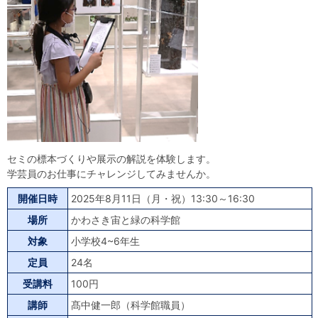
自然体験
天文体験
フロア案内
屋外展示 D51形蒸気機関車
利用案内
開館時間・プラネタリウム投影時間・観覧料
カフェ・ショップ
アクセス・駐車場
科学館資料の特別利用料
団体利用予約
学校団体
幼稚園・保育園団体
一般団体
かわさき星空ウォッチング
出前科学実験教室
プラネタリウム一般団体貸切利用「星空自由空間」
科学館概要
基本理念
沿革
計画・年報・評価・議事録
青少年科学館運営基本計画
年報
事業評価
議事録
研究資料
セミの標本づくりや展示の解説を体験します。
学芸員のお仕事にチャレンジしてみませんか。
研究の紹介
川崎市自然環境調査報告
図録
紀要
年報
出版物
生田緑地の植物
お問い合わせ
開催日時
2025年8月11日（月・祝）13:30～16:30
場所
かわさき宙と緑の科学館
よくある質問
日本語
English
対象
小学校4~6年生
定員
24名
受講料
100円
講師
髙中健一郎（科学館職員）