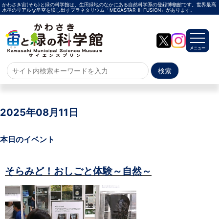
かわさき宙(そら)と緑の科学館は、生田緑地のなかにある自然科学系の登録博物館です。世界最高
水準のリアルな星空を映し出すプラネタリウム「MEGASTAR-Ⅲ FUSION」があります。
メニュー
ホーム
よくある質問
2025年08月11日
サイトマップ
本日のイベント
プラネタリウム
そらみど！おしごと体験～自然～
メガスターご紹介
投影メニュー
投影時間・料金
プラネタリウム解説員
イベント
当日参加
事前申込
その他
施設案内