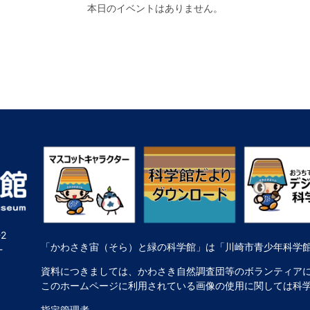
本日のイベントはありません。
2
「かわさき宙（そら）と緑の科学館」は「川崎市青少年科学
-
資料につきましては、かわさき自然調査団等のボランティア
このホームページに利用されている画像の使用に関しては科
指定管理者