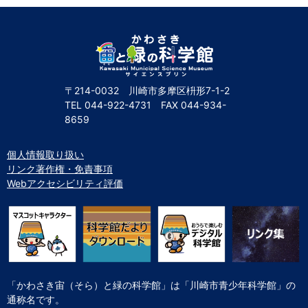
自然体験
天文体験
フロア案内
屋外展示 D51形蒸気機関車
利用案内
開館時間・プラネタリウム投影時間・観覧料
カフェ・ショップ
アクセス・駐車場
科学館資料の特別利用料
団体利用予約
学校団体
幼稚園・保育園団体
一般団体
かわさき星空ウォッチング
出前科学実験教室
プラネタリウム一般団体貸切利用「星空自由空間」
科学館概要
〒214-0032 川崎市多摩区枡形7-1-2
TEL
044-922-4731
FAX
044-934-
基本理念
沿革
計画・年報・評価・議事録
8659
青少年科学館運営基本計画
年報
事業評価
議事録
研究資料
個人情報取り扱い
リンク著作権・免責事項
研究の紹介
川崎市自然環境調査報告
図録
紀要
年報
出版物
生田緑地の植物
お問い合わせ
Webアクセシビリティ評価
よくある質問
日本語
English
「かわさき宙（そら）と緑の科学館」は「川崎市青少年科学館」の
通称名です。