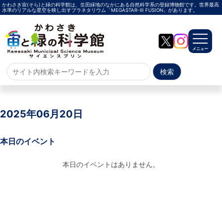
かわさき宙(そら)と緑の科学館は、生田緑地のなかにある自然科学系の登録博物館です。世界最高
水準のリアルな星空を映し出すプラネタリウム「MEGASTAR-Ⅲ FUSION」があります。
メニュー
ホーム
よくある質問
2025年06月20日
サイトマップ
本日のイベント
プラネタリウム
本日のイベントはありません。
メガスターご紹介
投影メニュー
投影時間・料金
プラネタリウム解説員
イベント
当日参加
事前申込
その他
施設案内