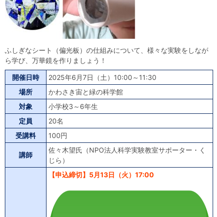
自然体験
天文体験
フロア案内
屋外展示 D51形蒸気機関車
利用案内
開館時間・プラネタリウム投影時間・観覧料
カフェ・ショップ
アクセス・駐車場
科学館資料の特別利用料
団体利用予約
ふしぎなシート（偏光板）の仕組みについて、様々な実験をしなが
学校団体
幼稚園・保育園団体
一般団体
かわさき星空ウォッチング
出前科学実験教室
プラネタリウム一般団体貸切利用「星空自由空間」
科学館概要
ら学び、万華鏡を作りましょう！
開催日時
2025年6月7日（土）10:00～11:30
基本理念
沿革
計画・年報・評価・議事録
場所
かわさき宙と緑の科学館
青少年科学館運営基本計画
年報
事業評価
議事録
研究資料
対象
小学校3～6年生
定員
20名
研究の紹介
川崎市自然環境調査報告
図録
紀要
年報
出版物
生田緑地の植物
お問い合わせ
受講料
100円
佐々木望氏（NPO法人科学実験教室サポーター・く
よくある質問
講師
日本語
English
じら）
【申込締切】5月13日（火）17:00