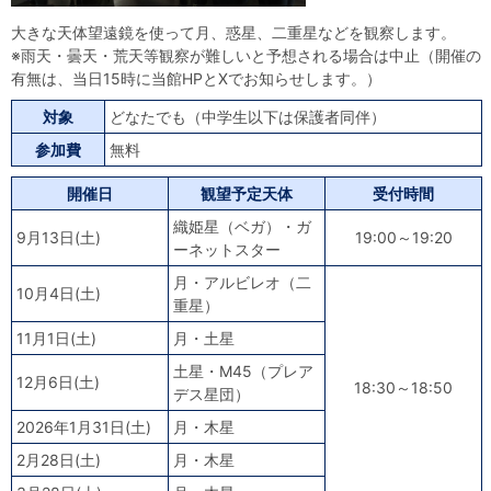
大きな天体望遠鏡を使って月、惑星、二重星などを観察します。
※雨天・曇天・荒天等観察が難しいと予想される場合は中止（開催の
有無は、当日15時に当館HPとXでお知らせします。）
対象
どなたでも（中学生以下は保護者同伴）
参加費
無料
開催日
観望予定天体
受付時間
織姫星（ベガ）・ガ
9月13日(土)
19:00～19:20
ーネットスター
月・アルビレオ（二
10月4日(土)
重星）
11月1日(土)
月・土星
土星・M45（プレア
12月6日(土)
18:30～18:50
デス星団）
2026年1月31日(土)
月・木星
2月28日(土)
月・木星