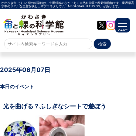
かわさき宙(そら)と緑の科学館は、生田緑地のなかにある自然科学系の登録博物館です。世界最高
水準のリアルな星空を映し出すプラネタリウム「MEGASTAR-Ⅲ FUSION」があります。
メニュー
ホーム
よくある質問
2025年06月07日
サイトマップ
本日のイベント
プラネタリウム
光を曲げる？ふしぎなシートで遊ぼう
メガスターご紹介
投影メニュー
投影時間・料金
プラネタリウム解説員
イベント
当日参加
事前申込
その他
施設案内